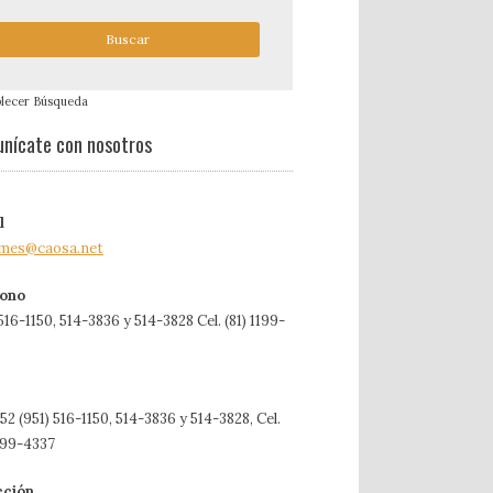
blecer Búsqueda
nícate con nosotros
l
rmes@caosa.net
fono
 516-1150, 514-3836 y 514-3828 Cel. (81) 1199-
52 (951) 516-1150, 514-3836 y 514-3828, Cel.
1199-4337
cción