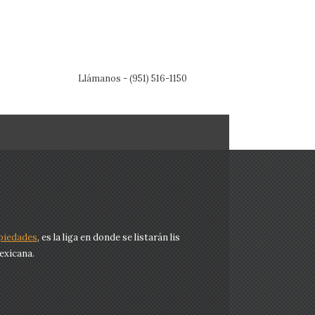
Llámanos - (951) 516-1150
piedades
, es la liga en donde se listarán lis
exicana.