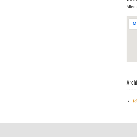
Allen
Arch
fe