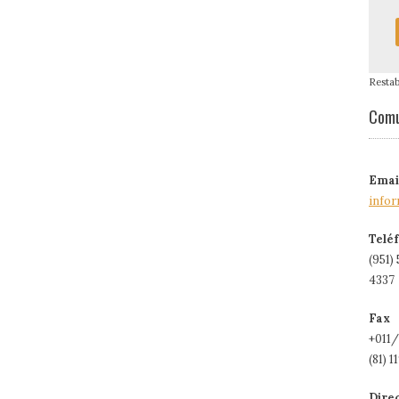
Resta
Comu
Emai
info
Telé
(951)
4337
Fax
+011/
(81) 
Dire