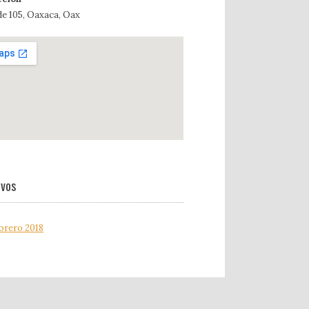
de 105, Oaxaca, Oax
ivos
brero 2018